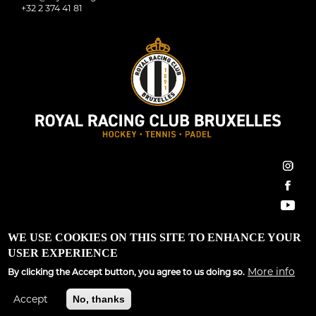
+32 2 374 41 81
inst
face
You
Royal Racing Club Bruxelles ©2022 All Rights Reserved
WE USE COOKIES ON THIS SITE TO ENHANCE YOUR
USER EXPERIENCE
Conditions générales
|
Règlement d’ordre intérieur
|
GDPR
More info
By clicking the Accept button, you agree to us doing so.
Site développé par
Spargo Communications
Accept
No, thanks