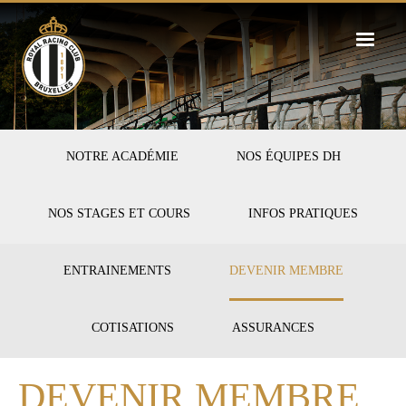
Skip
to
main
content
FIRST-
NOTRE ACADÉMIE
NOS ÉQUIPES DH
HOCKEY
NOS STAGES ET COURS
INFOS PRATIQUES
SECOND-
ENTRAINEMENTS
DEVENIR MEMBRE
INFOS
COTISATIONS
ASSURANCES
DEVENIR MEMBRE