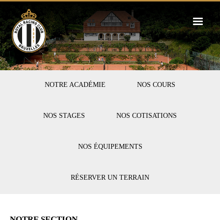
Skip
to
main
content
FIRST-
NOTRE ACADÉMIE
NOS COURS
TENNIS
NOS STAGES
NOS COTISATIONS
NOS ÉQUIPEMENTS
RÉSERVER UN TERRAIN
NOTRE SECTION