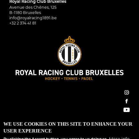
Royal Racing Club Bruxelles
Avenue des Chênes, 125
B-1180 Bruxelles
info@royalracing1891.be
+32 2 374 41 81
inst
face
You
Royal Racing Club Bruxelles ©2022 All Rights Reserved
WE USE COOKIES ON THIS SITE TO ENHANCE YOUR
USER EXPERIENCE
Conditions générales
|
Règlement d’ordre intérieur
|
GDPR