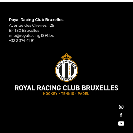
Royal Racing Club Bruxelles
Avenue des Chênes, 125
B-1180 Bruxelles
info@royalracing1891.be
+32 2 374 41 81
inst
face
You