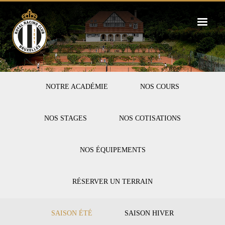
Skip
to
main
content
FIRST-
NOTRE ACADÉMIE
NOS COURS
TENNIS
NOS STAGES
NOS COTISATIONS
NOS ÉQUIPEMENTS
RÉSERVER UN TERRAIN
SECOND-
SAISON ÉTÉ
SAISON HIVER