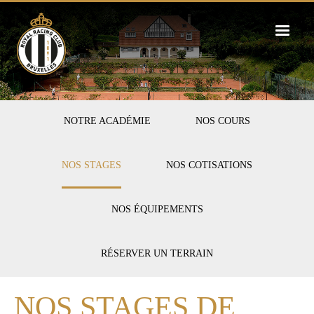
Skip
to
main
content
FIRST-
NOTRE ACADÉMIE
NOS COURS
TENNIS
NOS STAGES
NOS COTISATIONS
NOS ÉQUIPEMENTS
RÉSERVER UN TERRAIN
NOS STAGES DE