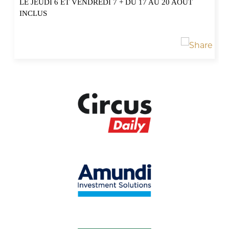
LE JEUDI 6 ET VENDREDI 7 + DU 17 AU 20 AOÛT
INCLUS