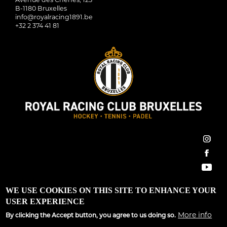
B-1180 Bruxelles
info@royalracing1891.be
+32 2 374 41 81
inst
face
You
Royal Racing Club Bruxelles ©2022 All Rights Reserved
WE USE COOKIES ON THIS SITE TO ENHANCE YOUR
USER EXPERIENCE
Conditions générales
|
Règlement d’ordre intérieur
|
GDPR
More info
By clicking the Accept button, you agree to us doing so.
Site développé par
Spargo Communications