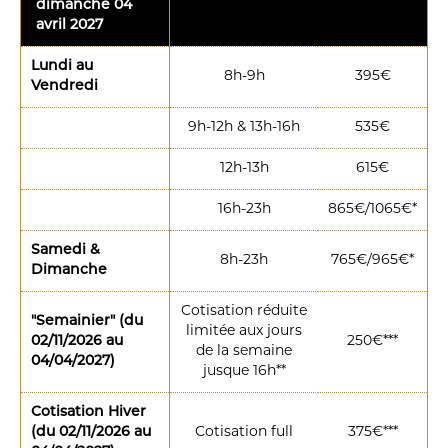
dimanche 04
avril 2027
Lundi au
8h-9h
395€
Vendredi
9h-12h & 13h-16h
535€
12h-13h
615€
16h-23h
865€/1065€*
Samedi &
8h-23h
765€/965€*
Dimanche
Cotisation réduite
"Semainier" (du
limitée aux jours
02/11/2026 au
250€***
de la semaine
04/04/2027)
jusque 16h**
Cotisation Hiver
(du 02/11/2026 au
Cotisation full
375€***