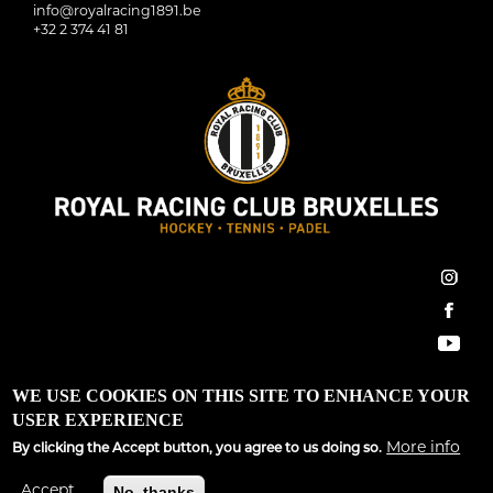
info@royalracing1891.be
+32 2 374 41 81
inst
face
You
Royal Racing Club Bruxelles ©2022 All Rights Reserved
WE USE COOKIES ON THIS SITE TO ENHANCE YOUR
USER EXPERIENCE
Conditions générales
|
Règlement d’ordre intérieur
|
GDPR
More info
By clicking the Accept button, you agree to us doing so.
Site développé par
Spargo Communications
Accept
No, thanks