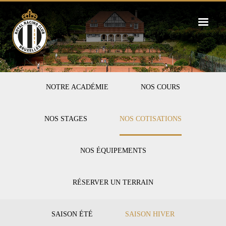
Skip
to
main
content
FIRST-
NOTRE ACADÉMIE
NOS COURS
TENNIS
NOS STAGES
NOS COTISATIONS
NOS ÉQUIPEMENTS
RÉSERVER UN TERRAIN
SECOND-
SAISON ÉTÉ
SAISON HIVER