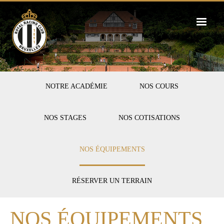
Skip
to
main
content
FIRST-
NOTRE ACADÉMIE
NOS COURS
TENNIS
NOS STAGES
NOS COTISATIONS
NOS ÉQUIPEMENTS
RÉSERVER UN TERRAIN
NOS ÉQUIPEMENTS