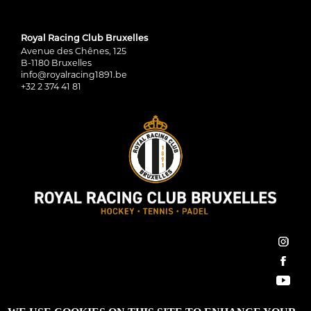
Royal Racing Club Bruxelles
Avenue des Chênes, 125
B-1180 Bruxelles
info@royalracing1891.be
+32 2 374 41 81
inst
face
You
Royal Racing Club Bruxelles ©2022 All Rights Reserved