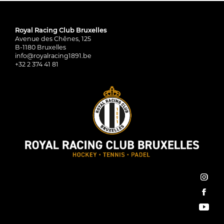
Royal Racing Club Bruxelles
Avenue des Chênes, 125
B-1180 Bruxelles
info@royalracing1891.be
+32 2 374 41 81
inst
face
You