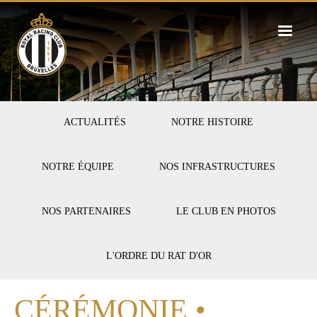
Skip
to
main
content
FIRST-
ACTUALITÉS
NOTRE HISTOIRE
CLUB
NOTRE ÉQUIPE
NOS INFRASTRUCTURES
NOS PARTENAIRES
LE CLUB EN PHOTOS
L'ORDRE DU RAT D'OR
CÉRÉMONIE •