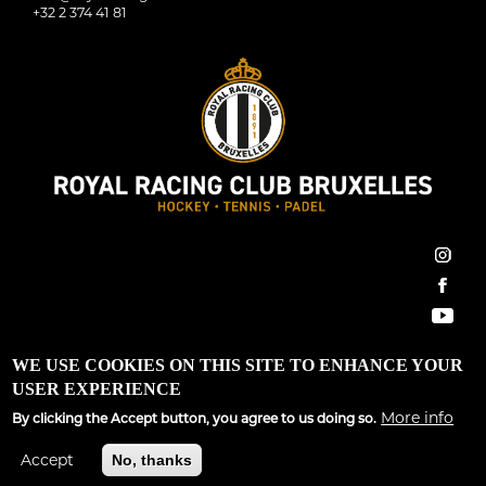
+32 2 374 41 81
inst
face
You
Royal Racing Club Bruxelles ©2022 All Rights Reserved
WE USE COOKIES ON THIS SITE TO ENHANCE YOUR
USER EXPERIENCE
Conditions générales
|
Règlement d’ordre intérieur
|
GDPR
More info
By clicking the Accept button, you agree to us doing so.
Site développé par
Spargo Communications
Accept
No, thanks