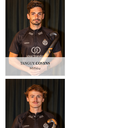
COSYNS
TANGUY
Millieu
32
: Belgique
Nationalite
:
Palmarès
Champion de Belgique, Vice
Champion Olympique
TANGUY
COSYNS
Millieu
DESGOUILLONS
MATTÉO
Millieu
3