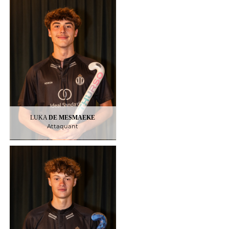
DE MESMAEKE
LUKA
Attaquant
20
LUKA
DE MESMAEKE
Attaquant
FRANÇOIS
MATHIAS
30
: Le Racing
Club formateur