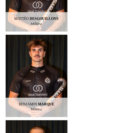
MATTÉO
DESGOUILLONS
Millieu
MARQUE
BENJAMIN
Millieu
18
BENJAMIN
MARQUE
Millieu
MEURMANS
AUGUSTIN
Milieu