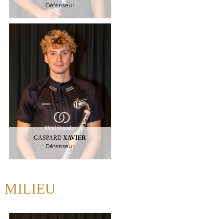
Défenseur
XAVIER
GASPARD
Défenseur
12
: France
Nationalite
:
Palmarès
Champion de Belgique
GASPARD
XAVIER
Défenseur
MILIEU