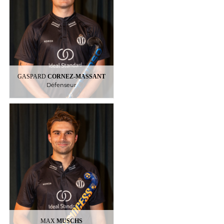
: Belgique
Nationalite
: Le Racing
Club formateur
2013
:
Au Racing depuis
:
Palmarès
Champion de Belgique
GASPARD
CORNEZ-MASSANT
Défenseur
MUSCHS
MAX
Défenseur
7
MAX
MUSCHS