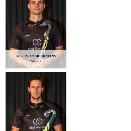
14
: Belgique
Nationalite
:
Palmarès
Champion de Belgique,
Champion du Monde,
Champion Olympique
AUGUSTIN
MEURMANS
Milieu
VAN STRYDONCK
ELLIOT
Millieu
29