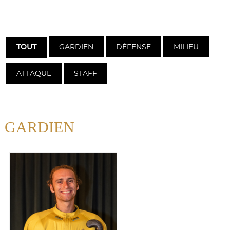
GARDIEN
DÉFENSE
MILIEU
TOUT
ATTAQUE
STAFF
GARDIEN
FELDHEIM
BORIS
Gardien
43