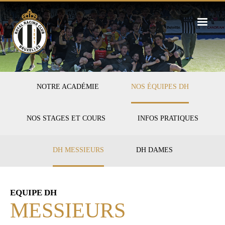
Skip
to
main
content
FIRST-
NOTRE ACADÉMIE
NOS ÉQUIPES DH
HOCKEY
NOS STAGES ET COURS
INFOS PRATIQUES
SECOND-
DH MESSIEURS
DH DAMES
ÉQUIPES
EQUIPE DH
MESSIEURS