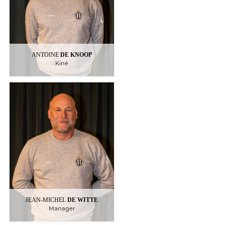
ANTOINE
DE KNOOP
Kiné
DE WITTE
JEAN-MICHEL
Manager
Ecrivez moi
2022
:
Au Racing depuis
JEAN-MICHEL
DE WITTE
Manager