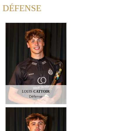
DÉFENSE
CATTOIR
LOUIS
Défense
6
LOUIS
CATTOIR
Défense
CORNEZ-MASSANT
GASPARD
Défenseur
4