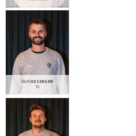
COULON
OLIVIER
T2
OLIVIER
COULON
T2
DE KNOOP
ANTOINE
Kiné