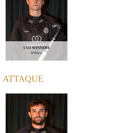
SAM
WINNERS
Millieu
ATTAQUE
CAYPHAS
ALEXIS
Attaquant
13
: Belgique
Nationalite
:
Palmarès