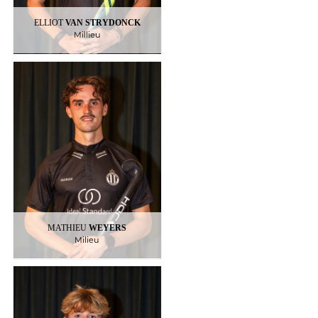
ELLIOT
VAN STRYDONCK
Millieu
WEYERS
MATHIEU
Milieu
15
:
Palmarès
Champion de Belgique (Racing)
MATHIEU
WEYERS
Milieu
WINNERS
SAM
Millieu
17