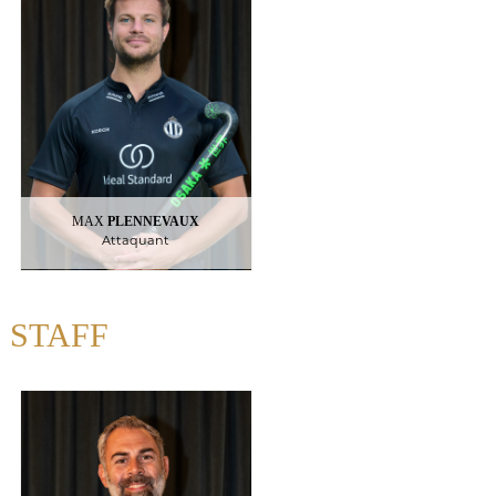
Attaquant
9
MAX
PLENNEVAUX
Attaquant
STAFF
CEAGLIO
BENOÎT
Préparateur Physique