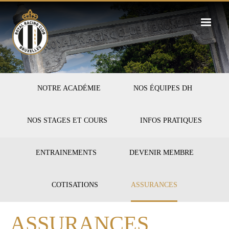
Skip
to
main
content
FIRST-
NOTRE ACADÉMIE
NOS ÉQUIPES DH
HOCKEY
NOS STAGES ET COURS
INFOS PRATIQUES
SECOND-
ENTRAINEMENTS
DEVENIR MEMBRE
INFOS
COTISATIONS
ASSURANCES
ASSURANCES