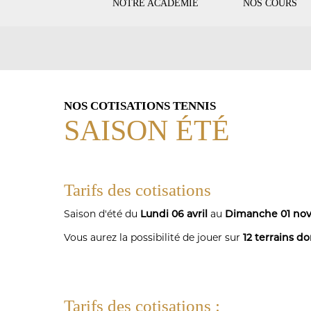
NOTRE ACADÉMIE
NOS COURS
TENNIS
SECOND-
COTISATIONS-
TENNIS
NOS COTISATIONS TENNIS
SAISON ÉTÉ
Tarifs des cotisations
Saison d'été du
Lundi 06 avril
au
Dimanche 01 no
Vous aurez la possibilité de jouer sur
12 terrains do
Tarifs des cotisations :