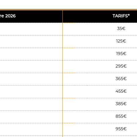
re 2026
TARIFS*
35€
125€
195€
295€
365€
455€
385€
855€
955€