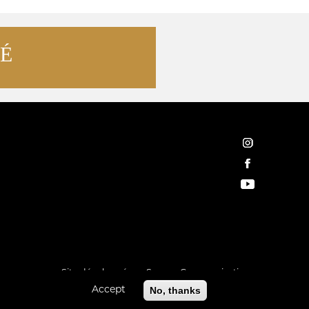
TÉ
instagram
facebook
YouTube
Site développé par
Spargo Communications
Accept
No, thanks