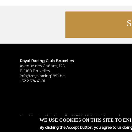
S
Royal Racing Club Bruxelles
Avenue des Chênes, 125
B-1180 Bruxelles
info@royalracing1891.be
+32 2 374 41 81
Royal Racing Club Bruxelles ©2022 All Rights Reserved
WE USE COOKIES ON THIS SITE TO E
By clicking the Accept button, you agree to us doing