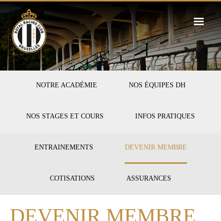
Skip
to
main
content
FIRST-
NOTRE ACADÉMIE
NOS ÉQUIPES DH
HOCKEY
NOS STAGES ET COURS
INFOS PRATIQUES
SECOND-
ENTRAINEMENTS
DEVENIR MEMBRE
INFOS
COTISATIONS
ASSURANCES
DEVENIR MEMBRE