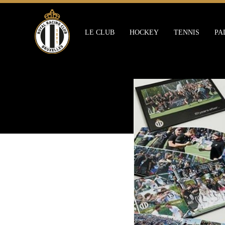
Skip
to
main
LE CLUB
HOCKEY
TENNIS
PA
content