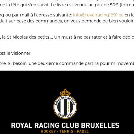
 que la fête qui s'en suivit. Le livre est vendu au prix de 50€ (fo
 ou par mail à l'adresse suivante:
info@royalracing1891.be
en l
roduit sur base des commandes, on vous demande de bien vouloir
 la St Nicolas des petits,... Un must à ne pas rater et à faire déd
ez le visionner.
re. Si besoin, une deuxième commande partira pour mi-novembre 