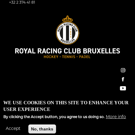
+32 2 374 41 81
inst
face
You
Royal Racing Club Bruxelles ©2022 All Rights Reserved
WE USE COOKIES ON THIS SITE TO ENHANCE YOUR
USER EXPERIENCE
Conditions générales
|
Règlement d’ordre intérieur
|
GDPR
More info
By clicking the Accept button, you agree to us doing so.
Site développé par
Spargo Communications
Accept
No, thanks