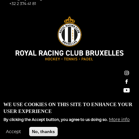
+32 2 374 41 81
inst
face
You
Royal Racing Club Bruxelles ©2022 All Rights Reserved
WE USE COOKIES ON THIS SITE TO ENHANCE YOUR
USER EXPERIENCE
Conditions générales
|
Règlement d’ordre intérieur
|
GDPR
More info
By clicking the Accept button, you agree to us doing so.
Site développé par
Spargo Communications
Accept
No, thanks