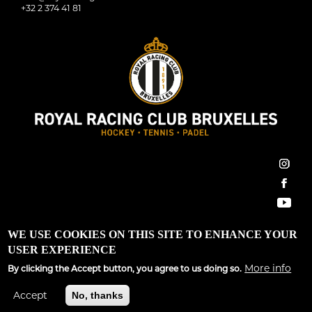
+32 2 374 41 81
inst
face
You
Royal Racing Club Bruxelles ©2022 All Rights Reserved
WE USE COOKIES ON THIS SITE TO ENHANCE YOUR
USER EXPERIENCE
Conditions générales
|
Règlement d’ordre intérieur
|
GDPR
More info
By clicking the Accept button, you agree to us doing so.
Site développé par
Spargo Communications
Accept
No, thanks