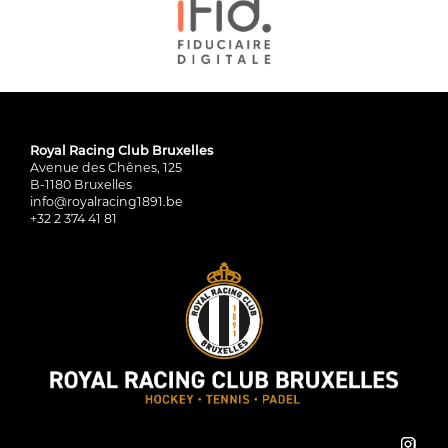
Royal Racing Club Bruxelles
Avenue des Chênes, 125
B-1180 Bruxelles
info@royalracing1891.be
+32 2 374 41 81
inst