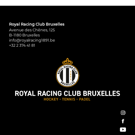
Royal Racing Club Bruxelles
Avenue des Chênes, 125
B-1180 Bruxelles
info@royalracing1891.be
+32 2 374 41 81
inst
face
You