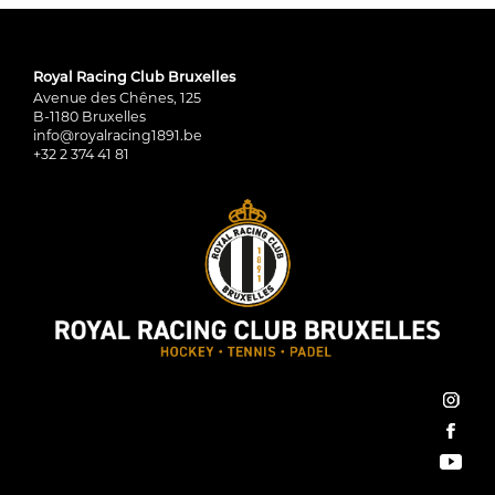
Royal Racing Club Bruxelles
Avenue des Chênes, 125
B-1180 Bruxelles
info@royalracing1891.be
+32 2 374 41 81
inst
face
You